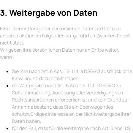
3. Weitergabe von Daten
Eine Übermittlung Ihrer persönlichen Daten an Dritte zu
anderen als den im Folgenden aufgeführten Zwecken findet
nicht statt.
Wir geben Ihre persönlichen Daten nur an Dritte weiter,
wenn:
Sie Ihre nach Art. 6 Abs. 1 S. 1 lit. a DSGVO ausdrückliche
Einwilligung dazu erteilt haben,
die Weitergabe nach Art. 6 Abs. 1 S. 1 lit. f DSGVO zur
Geltendmachung, Ausübung oder Verteidigung von
Rechtsansprüchen erforderlich ist und kein Grund zur
Annahme besteht, dass Sie ein überwiegendes
schutzwürdiges Interesse an der Nichtweitergabe Ihrer
Daten haben,
für den Fall, dass für die Weitergabe nach Art. 6 Abs. 1 S.