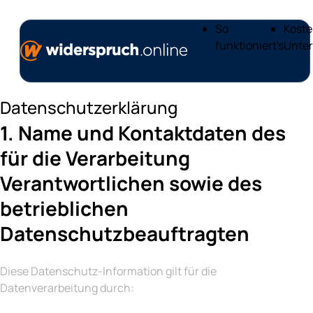
So
Koste
funktioniert's
Unter
Datenschutzerklärung
1. Name und Kontaktdaten des
für die Verarbeitung
Verantwortlichen sowie des
betrieblichen
Datenschutzbeauftragten
Diese Datenschutz-Information gilt für die
Datenverarbeitung durch: