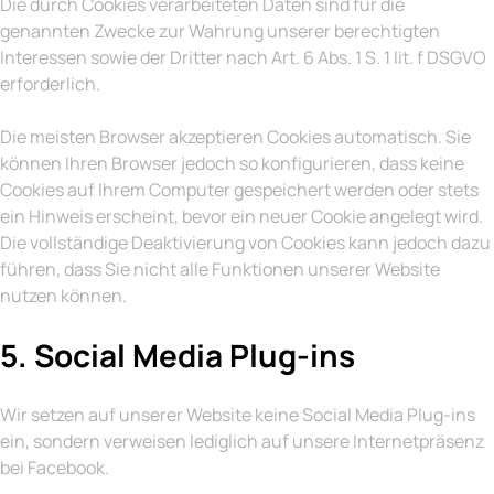
Die durch Cookies verarbeiteten Daten sind für die
genannten Zwecke zur Wahrung unserer berechtigten
Interessen sowie der Dritter nach Art. 6 Abs. 1 S. 1 lit. f DSGVO
erforderlich.
Die meisten Browser akzeptieren Cookies automatisch. Sie
können Ihren Browser jedoch so konfigurieren, dass keine
Cookies auf Ihrem Computer gespeichert werden oder stets
ein Hinweis erscheint, bevor ein neuer Cookie angelegt wird.
Die vollständige Deaktivierung von Cookies kann jedoch dazu
führen, dass Sie nicht alle Funktionen unserer Website
nutzen können.
5. Social Media Plug-ins
Wir setzen auf unserer Website keine Social Media Plug-ins
ein, sondern verweisen lediglich auf unsere Internetpräsenz
bei Facebook.